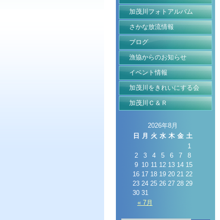
加茂川フォトアルバム
さかな放流情報
ブログ
漁協からのお知らせ
イベント情報
加茂川をきれいにする会
加茂川Ｃ＆Ｒ
2026年8月
日
月
火
水
木
金
土
1
2
3
4
5
6
7
8
9
10
11
12
13
14
15
16
17
18
19
20
21
22
23
24
25
26
27
28
29
30
31
« 7月