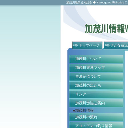
加茂川漁業協同組合 ◆ Kamogawa Fisheries Coope
トップページ
さかな放流
加茂川について
加茂川遊漁マップ
遊漁証について
加茂川の魚たち
リンク
加茂川漁協ご案内
■加茂川情報
加茂川の流れ
アユ・アマゴ釣り情報