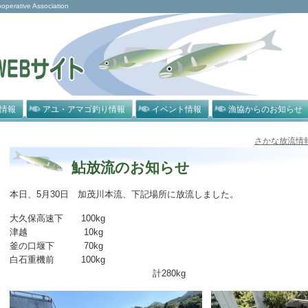
rative Association
情報
アユ・アマゴ釣り情報
イベント情報
漁協からのお知らせ
さかな放流情
鮎放流のお知らせ
本日、5月30日 加茂川本流、下記場所に放流しました。
大久保高速下 100kg
津越 10kg
釜の口堰下 70kg
白石重機前 100kg
計280kg