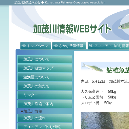
加茂川漁業協同組合 ◆ Kamogawa Fisheries Cooperative Association
トップページ
さかな放流情報
アユ・アマゴ釣り情報
加茂川について
加茂川遊漁マップ
鮎稚魚
遊漁証について
先日、5月12日 加茂川本
加茂川の魚たち
大久保高速下 50kg
リンク
トリム公園前 50kg
メロディ橋 50kg
加茂川漁協ご案内
計15
■加茂川情報
加茂川の流れ
アユ・アマゴ釣り情報