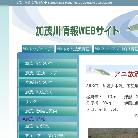
加茂川漁業協同組合 ◆ Kamogawa Fisheries Cooperative Association
トップページ
さかな放流情報
アユ・アマゴ釣り情報
加茂川について
加茂川遊漁マップ
アユ放
遊漁証について
8月9日 加茂川本流、下記
加茂川の魚たち
極楽寺下 10kg 津越 2
リンク
舟形橋 50kg 伊藤自動
メロディ橋 55㎏
加茂川漁協ご案内
合計 20
■加茂川情報
加茂川の流れ
アユ・アマゴ釣り情報