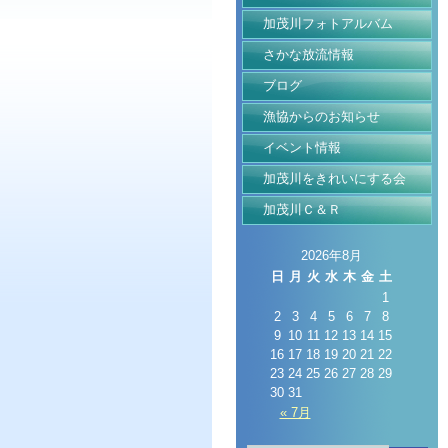
加茂川フォトアルバム
さかな放流情報
ブログ
漁協からのお知らせ
イベント情報
加茂川をきれいにする会
加茂川Ｃ＆Ｒ
2026年8月
日
月
火
水
木
金
土
1
2
3
4
5
6
7
8
9
10
11
12
13
14
15
16
17
18
19
20
21
22
23
24
25
26
27
28
29
30
31
« 7月