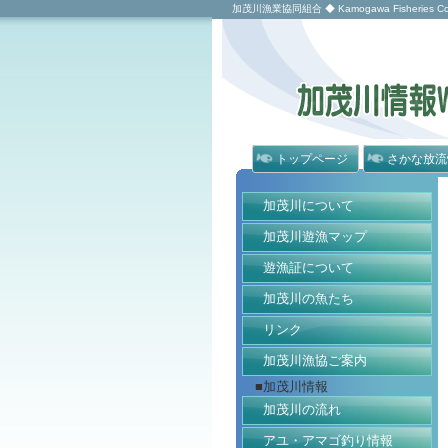
加茂川漁業協同組合 ◆ Kamogawa Fisheries Coope
トップページ
さかな放流
加茂川について
加茂川遊漁マップ
遊漁証について
加茂川の魚たち
リンク
加茂川漁協ご案内
■加茂川情報
加茂川の流れ
アユ・アマゴ釣り情報