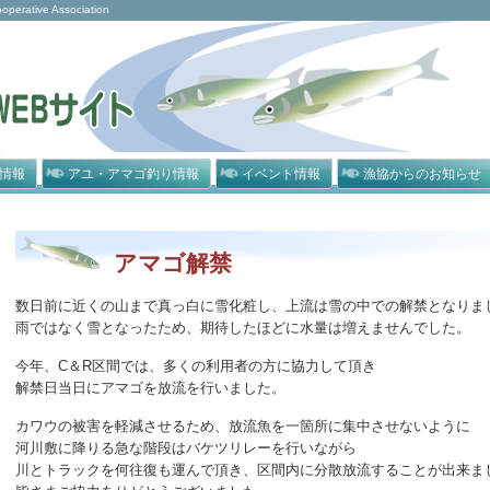
rative Association
情報
アユ・アマゴ釣り情報
イベント情報
漁協からのお知らせ
アマゴ解禁
数日前に近くの山まで真っ白に雪化粧し、上流は雪の中での解禁となりま
雨ではなく雪となったため、期待したほどに水量は増えませんでした。
今年、C＆R区間では、多くの利用者の方に協力して頂き
解禁日当日にアマゴを放流を行いました。
カワウの被害を軽減させるため、放流魚を一箇所に集中させないように
河川敷に降りる急な階段はバケツリレーを行いながら
川とトラックを何往復も運んで頂き、区間内に分散放流することが出来ま