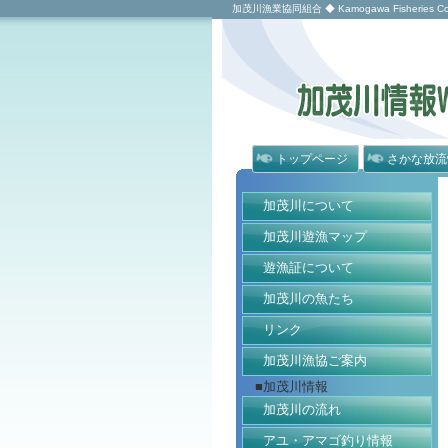
加茂川漁業協同組合 ◆ Kamogawa Fisheries Coope
トップページ
さかな放流
加茂川について
加茂川遊漁マップ
遊漁証について
加茂川の魚たち
リンク
加茂川漁協ご案内
■加茂川情報
加茂川の流れ
アユ・アマゴ釣り情報