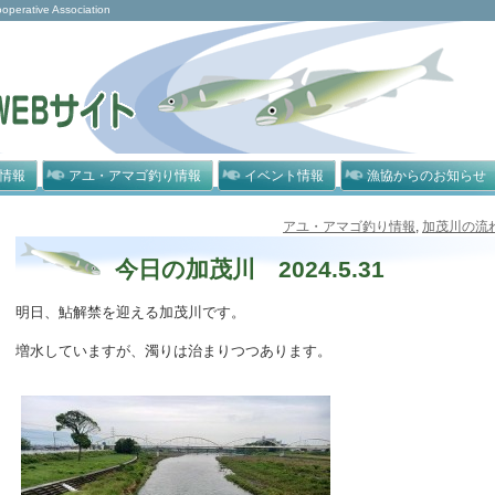
rative Association
情報
アユ・アマゴ釣り情報
イベント情報
漁協からのお知らせ
アユ・アマゴ釣り情報
,
加茂川の流
今日の加茂川 2024.5.31
明日、鮎解禁を迎える加茂川です。
増水していますが、濁りは治まりつつあります。