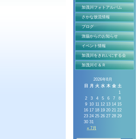
加茂川フォトアルバム
さかな放流情報
ブログ
漁協からのお知らせ
イベント情報
加茂川をきれいにする会
加茂川Ｃ＆Ｒ
2026年8月
日
月
火
水
木
金
土
1
2
3
4
5
6
7
8
9
10
11
12
13
14
15
16
17
18
19
20
21
22
23
24
25
26
27
28
29
30
31
« 7月