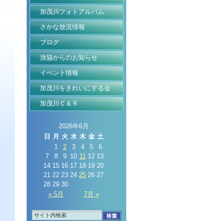
加茂川フォトアルバム
さかな放流情報
ブログ
漁協からのお知らせ
イベント情報
加茂川をきれいにする会
加茂川Ｃ＆Ｒ
2026年6月
日
月
火
水
木
金
土
1
2
3
4
5
6
7
8
9
10
11
12
13
14
15
16
17
18
19
20
21
22
23
24
25
26
27
28
29
30
« 5月
7月 »