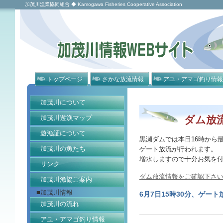
加茂川漁業協同組合 ◆ Kamogawa Fisheries Cooperative Association
トップページ
さかな放流情報
アユ・アマゴ釣り情報
加茂川について
加茂川遊漁マップ
ダム放
遊漁証について
黒瀬ダムでは本日16時から最大
加茂川の魚たち
ゲート放流が行われます。
増水しますので十分お気を
リンク
ダム放流情報をご確認下さ
加茂川漁協ご案内
■加茂川情報
6月7日15時30分、ゲー
加茂川の流れ
アユ・アマゴ釣り情報